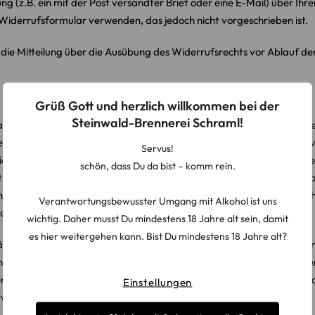
ung (z.B. ein mit der Post versandter Brief oder eine E-Mail) über Ihr
Widerrufsformular verwenden, das jedoch nicht vorgeschrieben ist.
e die Mitteilung über die Ausübung des Widerrufsrechts vor Ablauf de
Grüß Gott und herzlich willkommen bei der
Steinwald-Brennerei Schraml!
le Zahlungen, die wir von Ihnen erhalten haben, einschließlich der L
ferung als die von uns angebotene, günstigste Standardlieferung ge
Servus!
 Mitteilung über Ihren Widerruf dieses Vertrags bei uns eingegange
schön, dass Du da bist – komm rein.
tion eingesetzt haben, es sei denn, mit Ihnen wurde ausdrücklich etw
nen die Rückzahlung verweigern, bis wir die Waren wieder zurücker
Verantwortungsbewusster Umgang mit Alkohol ist uns
chdem, welches der frühere Zeitpunkt ist.
wichtig. Daher musst Du mindestens 18 Jahre alt sein, damit
es hier weitergehen kann. Bist Du mindestens 18 Jahre alt?
pätestens binnen vierzehn Tagen ab dem Tag, an dem Sie uns über den
rt, wenn Sie die Waren vor Ablauf der Frist von vierzehn Tagen abse
n Wertverlust der Waren nur aufkommen, wenn dieser Wertverlust au
Einstellungen
twendigen Umgang mit ihnen zurückzuführen ist.