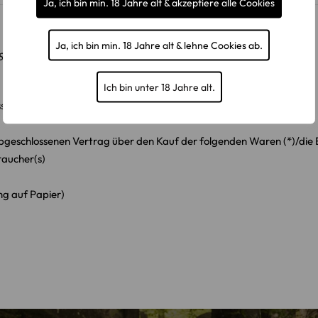
Ja, ich bin min. 18 Jahre alt & akzeptiere alle Cookies
Ja, ich bin min. 18 Jahre alt & lehne Cookies ab.
ie bitte dieses Formular aus
Ich bin unter 18 Jahre alt.
se 22, 92681 Erbendorf,
) abgeschlossenen Vertrag über den Kauf der folgenden Waren (*)/die 
raucher(s)
ung auf Papier)