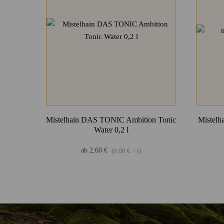
Mistelhain DAS TONIC Ambition Tonic
Mistel
Water 0,2 l
ab
2,60
€
(
0,00
€
/
l
)