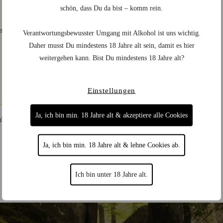
schön, dass Du da bist – komm rein.
Verantwortungsbewusster Umgang mit Alkohol ist uns wichtig.
Daher musst Du mindestens 18 Jahre alt sein, damit es hier
weitergehen kann. Bist Du mindestens 18 Jahre alt?
Einstellungen
Ja, ich bin min. 18 Jahre alt & akzeptiere alle Cookies
hain Navy DASGINGER Ginger
Beer 0,2 l
Ja, ich bin min. 18 Jahre alt & lehne Cookies ab.
2,70
€
(
13,50
€
/
l
)
Ich bin unter 18 Jahre alt.