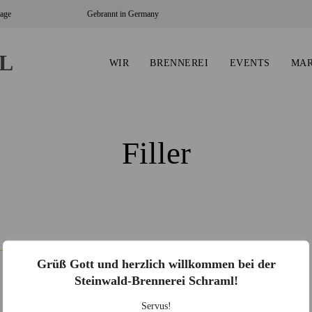
tage
Gebrannt in Germany
WIR
BRENNEREI
EVENTS
MA
Filler
Grüß Gott und herzlich willkommen bei der
Steinwald-Brennerei Schraml!
Servus!