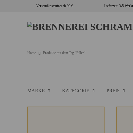
Zum
Versandkostenfrei ab 99 €
Lieferzeit: 3-5 Werk
Inhalt
springen
Home
Produkte mit dem Tag “Filler”
MARKE
KATEGORIE
PREIS