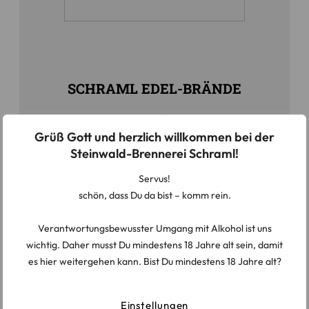
SCHRAML EDEL-BRÄNDE
Frucht. Holz. Erfahrung. Zeit.
Grüß Gott und herzlich willkommen bei der
MEHR ERFAHREN
Steinwald-Brennerei Schraml!
Servus!
schön, dass Du da bist – komm rein.
Verantwortungsbewusster Umgang mit Alkohol ist uns
wichtig. Daher musst Du mindestens 18 Jahre alt sein, damit
es hier weitergehen kann. Bist Du mindestens 18 Jahre alt?
Einstellungen