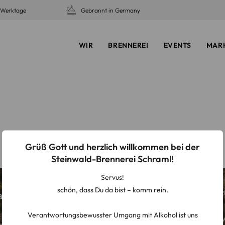
5 Werktage
Gebrannt in Germany
WIR
BRENNEREI
EVENTS
MAR
Grüß Gott und herzlich willkommen bei der
Steinwald-Brennerei Schraml!
Servus!
schön, dass Du da bist – komm rein.
SERVICE
R
ates mehr und
Verantwortungsbewusster Umgang mit Alkohol ist uns
Storefinder
A