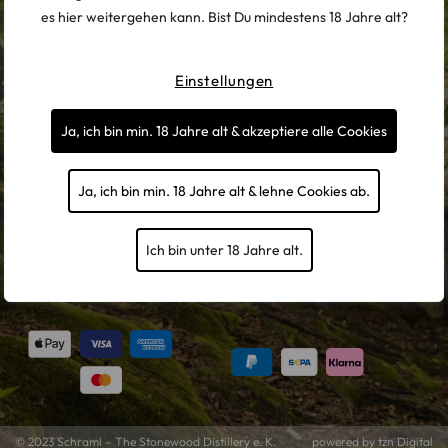
RECHTLICHES
es hier weitergehen kann. Bist Du mindestens 18 Jahre alt?
Verpasse keine Exklusive Brennerei-Updates
Einstellungen
mehr und werde ein Teil von uns!
Ja, ich bin min. 18 Jahre alt & akzeptiere alle Cookies
ANMELDEN
Ja, ich bin min. 18 Jahre alt & lehne Cookies ab.
Ich stimme zu, dass meine personenbezogenen Daten genutzt
werden, um werbliche E-Mails zu erhalten, und weiß, dass ich dies
jederzeit widerrufen kann.
Ich bin unter 18 Jahre alt.
SICHERE BEZAHLUNG
© 2023
Schraml – The Stonewood Distillery e. K.
powered by tzn Digital