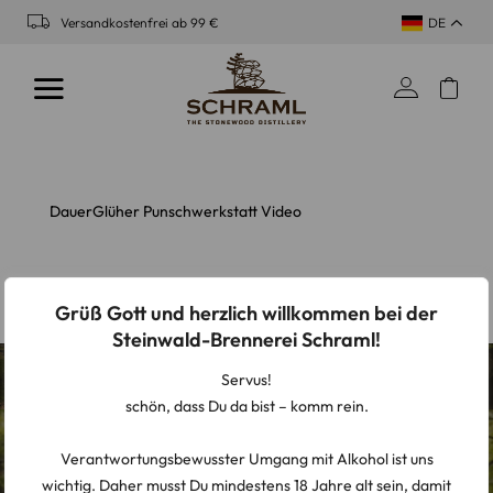
Zum
Versandkostenfrei ab 99 €
DE
Inhalt
springen
DauerGlüher Punschwerkstatt Video
Grüß Gott und herzlich willkommen bei der
Steinwald-Brennerei Schraml!
Servus!
schön, dass Du da bist – komm rein.
SERVICE
Verantwortungsbewusster Umgang mit Alkohol ist uns
wichtig. Daher musst Du mindestens 18 Jahre alt sein, damit