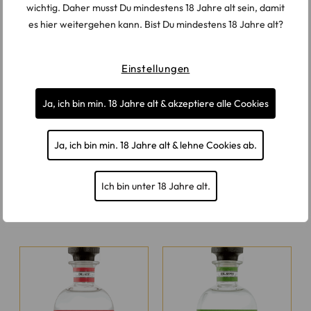
wichtig. Daher musst Du mindestens 18 Jahre alt sein, damit
es hier weitergehen kann. Bist Du mindestens 18 Jahre alt?
Optik: klar, helles Karmesinrot, deutliche Schlierenbildung
Duft: ausgeprägt vielschichtig, Frucht und Gewürze
Einstellungen
Geschmack: weich, gelbe und rote Früchte, Dörrobst,
Ja, ich bin min. 18 Jahre alt & akzeptiere alle Cookies
Gewürze, reichhaltig
Finish: komplex, balanciert, sehr lang, elegant
Ja, ich bin min. 18 Jahre alt & lehne Cookies ab.
Ich bin unter 18 Jahre alt.
WEITERE PRODUKTE