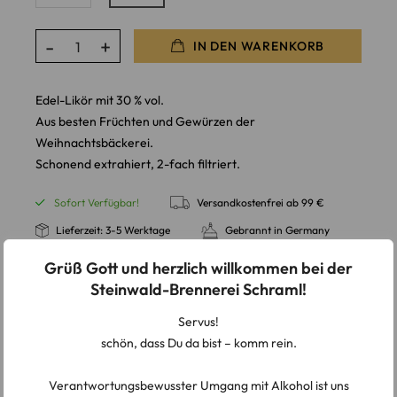
IN DEN WARENKORB
Edel-Likör mit 30 % vol.
Aus besten Früchten und Gewürzen der
Weihnachtsbäckerei.
Schonend extrahiert, 2-fach filtriert.
Sofort Verfügbar!
Versandkostenfrei ab 99 €
Lieferzeit: 3-5 Werktage
Gebrannt in Germany
Grüß Gott und herzlich willkommen bei der
Steinwald-Brennerei Schraml!
Servus!
BESCHREIBUNG
schön, dass Du da bist – komm rein.
ZUSÄTZLICHE INFORMATIONEN
Verantwortungsbewusster Umgang mit Alkohol ist uns