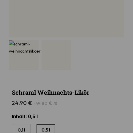
Schraml Weihnachts-Likör
24,90
€
€
(
49,80
/
l
)
Inhalt
: 0,5 l
0,1 l
0,5 l