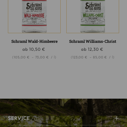
Schraml Wald-Himbeere
Schraml Williams-Christ
ab
10,50
€
ab
12,30
€
l
l
(
105,00
€
–
73,00
€
/
)
(
123,00
€
–
85,00
€
/
)
SERVICE