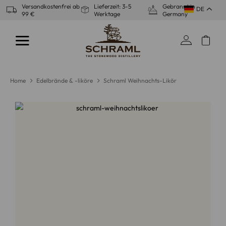
Zum
Versandkostenfrei ab
Lieferzeit: 3-5
Gebrannt in
DE
99 €
Werktage
Germany
Inhalt
springen
Home
Edelbrände & -liköre
Schraml Weihnachts-Likör