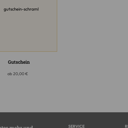
Gutschein
ab
20,00
€
SERVICE
R
ates mehr und