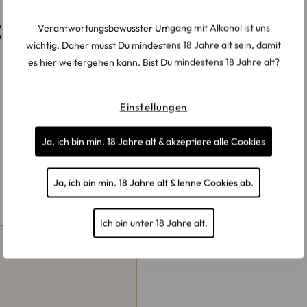
ZUSÄTZLICHE INFORMATIONEN
Verantwortungsbewusster Umgang mit Alkohol ist uns
wichtig. Daher musst Du mindestens 18 Jahre alt sein, damit
es hier weitergehen kann. Bist Du mindestens 18 Jahre alt?
39€
,
49€
,
59€
,
69€
Einstellungen
Ja, ich bin min. 18 Jahre alt & akzeptiere alle Cookies
Ja, ich bin min. 18 Jahre alt & lehne Cookies ab.
WEITERE PRODUKTE
Ich bin unter 18 Jahre alt.