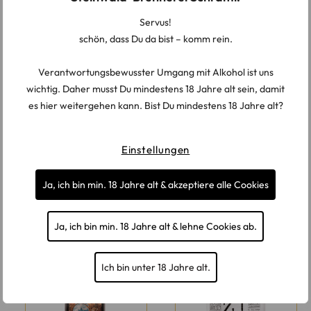
Servus!
schön, dass Du da bist – komm rein.
Verantwortungsbewusster Umgang mit Alkohol ist uns
wichtig. Daher musst Du mindestens 18 Jahre alt sein, damit
es hier weitergehen kann. Bist Du mindestens 18 Jahre alt?
Stonewood Dràfire,
Kaiser Hill 16 „Jahn“ Gin
Einstellungen
Whisky-Likör – 34% vol.
42% vol.
ab
4,20
€
ab
5,90
€
Ja, ich bin min. 18 Jahre alt & akzeptiere alle Cookies
(
84,00
€
–
48,57
€
/
l
)
(
147,50
€
–
57,00
€
/
l
)
Ja, ich bin min. 18 Jahre alt & lehne Cookies ab.
Ich bin unter 18 Jahre alt.