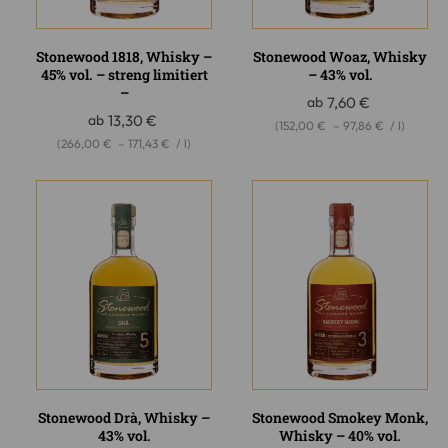
Stonewood 1818, Whisky –
Stonewood Woaz, Whisky
45% vol. – streng limitiert
– 43% vol.
–
ab
7,60
€
ab
13,30
€
(
152,00
€
–
97,86
€
/
l
)
(
266,00
€
–
171,43
€
/
l
)
Stonewood Drà, Whisky –
Stonewood Smokey Monk,
43% vol.
Whisky – 40% vol.