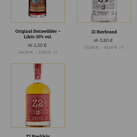
Original Steinwälder –
Z1 Bierbrand
Likör 30% vol.
ab
3,80
€
ab
2,20
€
(
76,00
€
–
45,00
€
/
l
)
(
44,00
€
–
27,00
€
/
l
)
Z2 Bierlikör