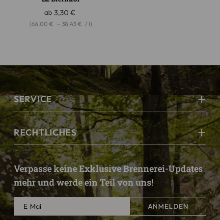
ab
3,30
€
(
66,00
€
–
38,43
€
/
l
)
SERVICE
RECHTLICHES
Verpasse keine Exklusive Brennerei-Updates
mehr und werde ein Teil von uns!
ANMELDEN