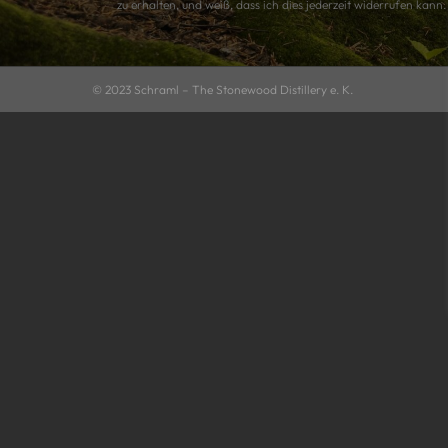
zu erhalten, und weiß, dass ich dies jederzeit widerrufen kann.
© 2023
Schraml – The Stonewood Distillery e. K.