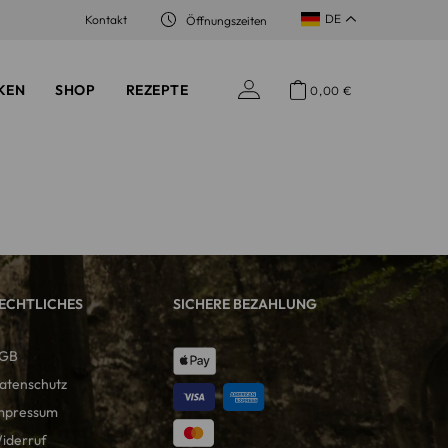
DE
Kontakt
Öffnungszeiten
KEN
SHOP
REZEPTE
0,00
€
ECHTLICHES
SICHERE BEZAHLUNG
GB
atenschutz
mpressum
iderruf