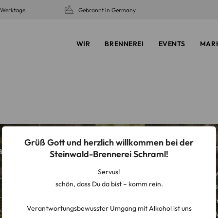
5 Werktage
Gebrannt in Germany
WIR
BRENNEREI
EVENTS
MAR
Grüß Gott und herzlich willkommen bei der
SERVICE
R
ates mehr und
Steinwald-Brennerei Schraml!
Servus!
Storefinder
A
schön, dass Du da bist – komm rein.
Jobs
D
Anmelden
Presse
I
Verantwortungsbewusster Umgang mit Alkohol ist uns
werden, um werbliche E-Mails
Zahlung & Versand
W