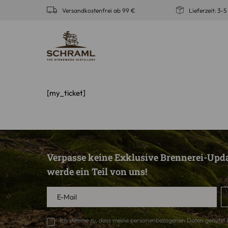
Zum
Versandkostenfrei ab 99 €
Lieferzeit: 3-
Inhalt
springen
[my_ticket]
Verpasse keine Exklusive Brennerei-Upd
werde ein Teil von uns!
Ich stimme zu, dass meine personenbezogenen Daten genutzt 