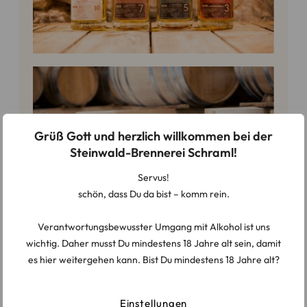
Grüß Gott und herzlich willkommen bei der
Steinwald-Brennerei Schraml!
Servus!
schön, dass Du da bist – komm rein.
Verantwortungsbewusster Umgang mit Alkohol ist uns
Komm vorbei : Pfarrgasse 22, 92681 Erbendorf
wichtig. Daher musst Du mindestens 18 Jahre alt sein, damit
es hier weitergehen kann. Bist Du mindestens 18 Jahre alt?
Wir haben Montag bis Freitag von 9 – 12:30 & 14:30 – 18
Uhr und Samstag von 9 – 12 Uhr für dich geöffnet.
Einstellungen