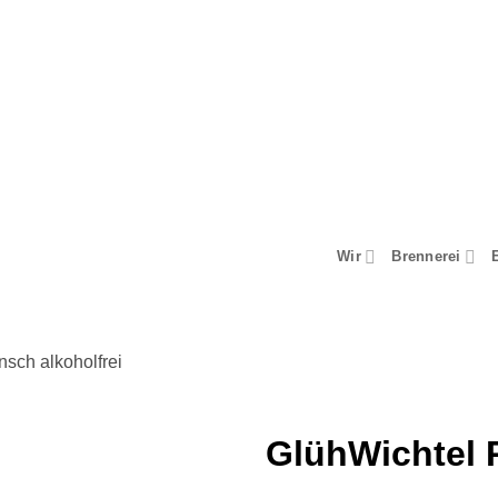
Wir
Brennerei
sch alkoholfrei
GlühWichtel 