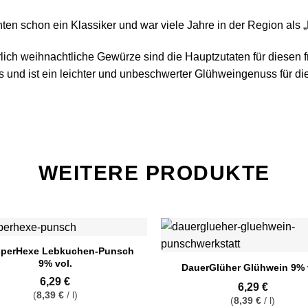
hnten schon ein Klassiker und war viele Jahre in der Region als
lich weihnachtliche Gewürze sind die Hauptzutaten für diesen
und ist ein leichter und unbeschwerter Glühweingenuss für di
WEITERE PRODUKTE
perHexe Lebkuchen-Punsch
9% vol.
DauerGlüher Glühwein 9% 
6,29
€
6,29
€
(
8,39
€
/
l
)
(
8,39
€
/
l
)