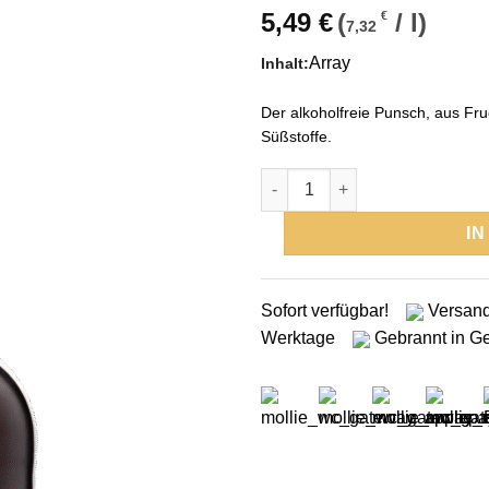
5,49
€
(
/
l
)
€
7,32
Array
Inhalt:
Der alkoholfreie Punsch, aus Fr
Süßstoffe.
GlühWichtel Punsch alkoholfr
I
Sofort verfügbar!
Versand
Werktage
Gebrannt in G