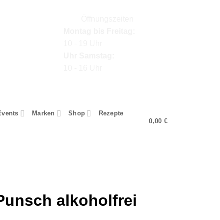
Kontakt
Öffnungszeiten
Montag bis Freitag:
10 - 19 Uhr
Uhr Samstag:
10 - 16 Uhr
Events
Marken
Shop
Rezepte
0,00
€
Punsch alkoholfrei