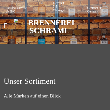
Zum
Lieferzeit:
3-5
Versandkostenfrei
Gebrannt in
Inhalt
Werktage
ab 99 €
Germany
springen
Unser Sortiment
Alle Marken auf einen Blick