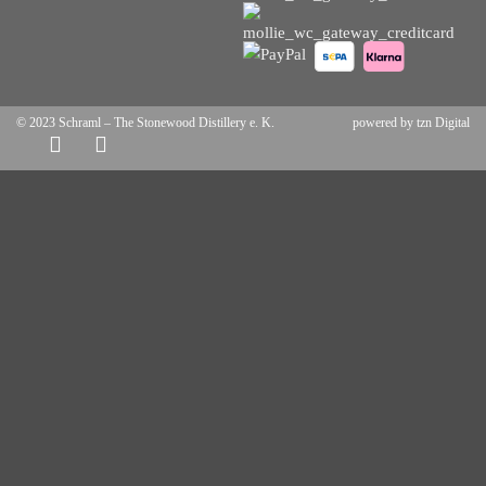
© 2023
Schraml – The Stonewood Distillery e. K.
powered by tzn Digital