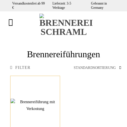
Zum
Versandkostenfrei ab 99
Lieferzeit: 3-5
Gebrannt in
€
Werktage
Germany
Inhalt
springen
Brennereiführungen
FILTER