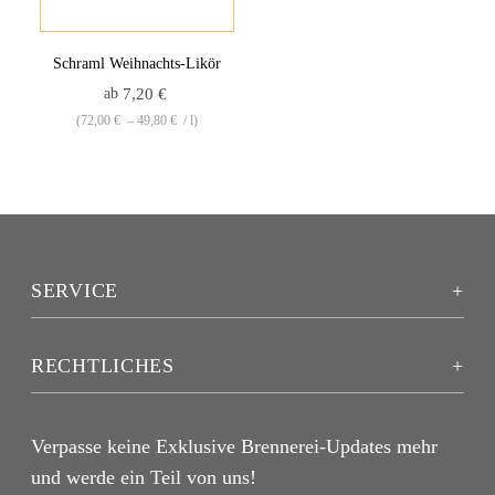
Schraml Weihnachts-Likör
ab
7,20
€
(
72,00
€
–
49,80
€
/
l
)
SERVICE
RECHTLICHES
Verpasse keine Exklusive Brennerei-Updates mehr
und werde ein Teil von uns!