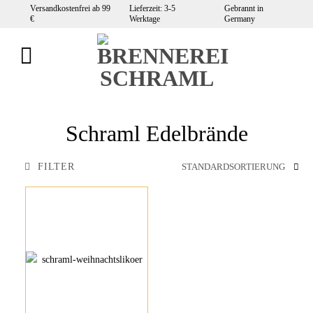
Zum
Versandkostenfrei ab 99
Lieferzeit: 3-5
Gebrannt in
€
Werktage
Germany
Inhalt
springen
Schraml Edelbrände
FILTER