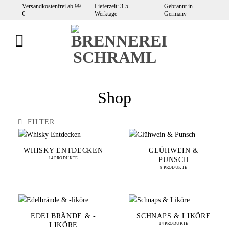
Zum
Versandkostenfrei ab 99
Lieferzeit: 3-5
Gebrannt in
€
Werktage
Germany
Inhalt
springen
Shop
FILTER
WHISKY ENTDECKEN
GLÜHWEIN &
PUNSCH
14 PRODUKTE
8 PRODUKTE
EDELBRÄNDE & -
SCHNAPS & LIKÖRE
LIKÖRE
14 PRODUKTE