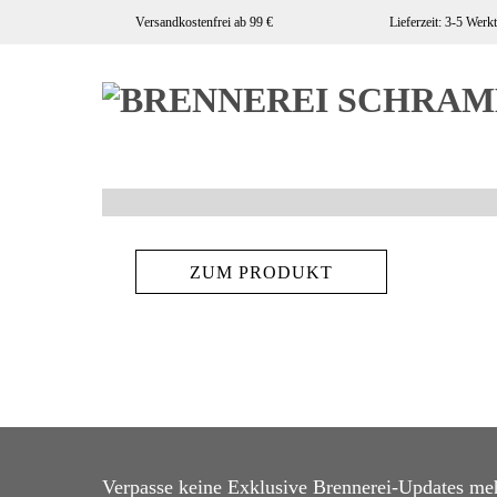
Zum
Versandkostenfrei ab 99 €
Lieferzeit: 3-5 Werk
Inhalt
springen
ZUM PRODUKT
Verpasse keine Exklusive Brennerei-Updates meh