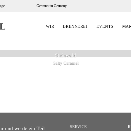
tage
Gebrannt in Germany
WIR
BRENNEREI
EVENTS
MA
Steinwald
Salty Caramel
SERVICE
R
r und werde ein Teil