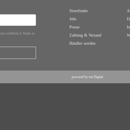
Storefinder
A
Jobs
D
Presse
I
 um werbliche E-Mails zu
Zahlung & Versand
W
Händler werden
powered by tzn Digital