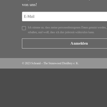
von uns!
Ich stimme zu, dass meine personenbezogenen Daten genutzt werden,
erhalten, und weiß, dass ich dies jederzeit widerrufen kann.
Anmelden
© 2023
Schraml – The Stonewood Distillery e. K.