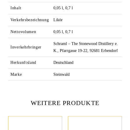
Inhalt
0,05 l
,
0,7 l
Verkehrsbezeichnung
Likör
Nettovolumen
0,05 l
,
0,7 l
Schraml – The Stonewood Distillery e.
Inverkehrbringer
K., Pfarrgasse 19-22, 92681 Erbendorf
Herkunftsland
Deutschland
Marke
Steinwald
WEITERE PRODUKTE