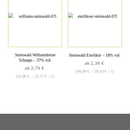
Steinwald Williamsbirne
S
Steinwald Eierlikör – 18% vol.
Schnaps – 37% vol.
ab
2,30
€
ab
2,70
€
l
(
46,00
€
–
28,43
€
/
)
l
(
54,00
€
–
35,57
€
/
)