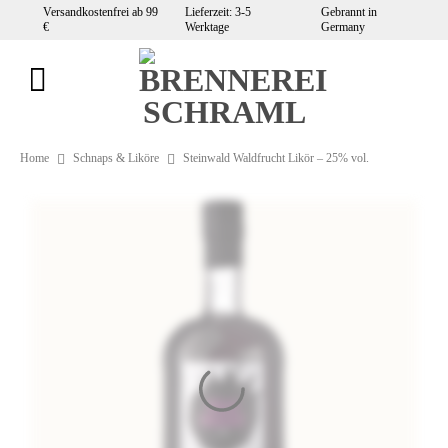
Zum
Versandkostenfrei ab 99
Lieferzeit: 3-5
Gebrannt in
€
Werktage
Germany
Inhalt
springen
Home
Schnaps & Liköre
Steinwald Waldfrucht Likör – 25% vol.