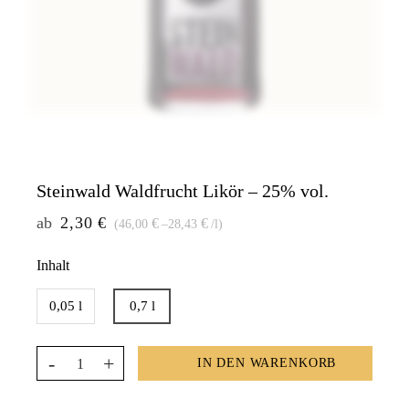
Steinwald Waldfrucht Likör – 25% vol.
ab
2,30
€
€
€
(
–
/
l
)
46,00
28,43
Inhalt
0,05 l
0,7 l
IN DEN WARENKORB