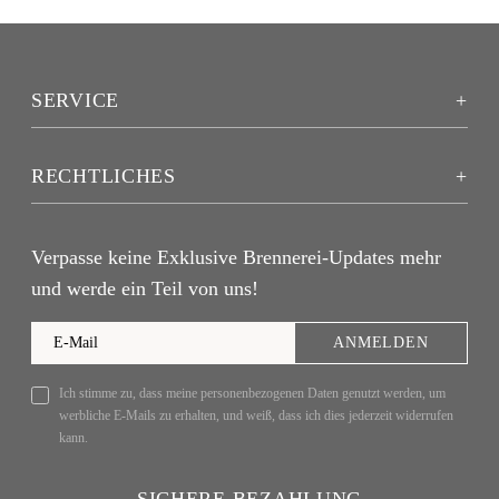
SERVICE
RECHTLICHES
Verpasse keine Exklusive Brennerei-Updates mehr
und werde ein Teil von uns!
ANMELDEN
Ich stimme zu, dass meine personenbezogenen Daten genutzt werden, um
werbliche E-Mails zu erhalten, und weiß, dass ich dies jederzeit widerrufen
kann.
SICHERE BEZAHLUNG