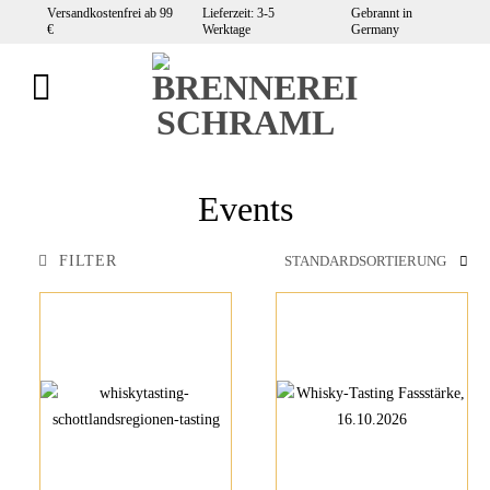
Zum
Versandkostenfrei ab 99
Lieferzeit: 3-5
Gebrannt in
€
Werktage
Germany
Inhalt
springen
Events
FILTER